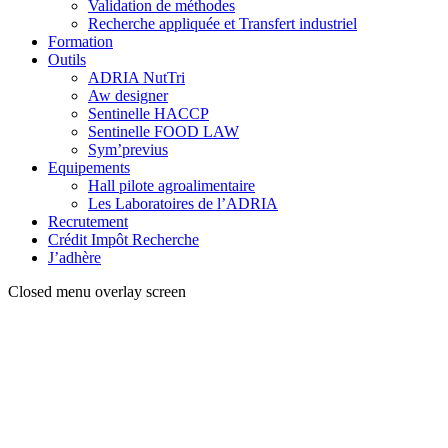
Validation de méthodes
Recherche appliquée et Transfert industriel
Formation
Outils
ADRIA NutTri
Aw designer
Sentinelle HACCP
Sentinelle FOOD LAW
Sym’previus
Equipements
Hall pilote agroalimentaire
Les Laboratoires de l’ADRIA
Recrutement
Crédit Impôt Recherche
J’adhère
Closed menu overlay screen