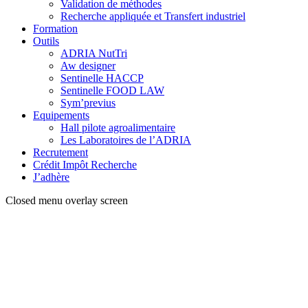
Validation de méthodes
Recherche appliquée et Transfert industriel
Formation
Outils
ADRIA NutTri
Aw designer
Sentinelle HACCP
Sentinelle FOOD LAW
Sym’previus
Equipements
Hall pilote agroalimentaire
Les Laboratoires de l’ADRIA
Recrutement
Crédit Impôt Recherche
J’adhère
Closed menu overlay screen