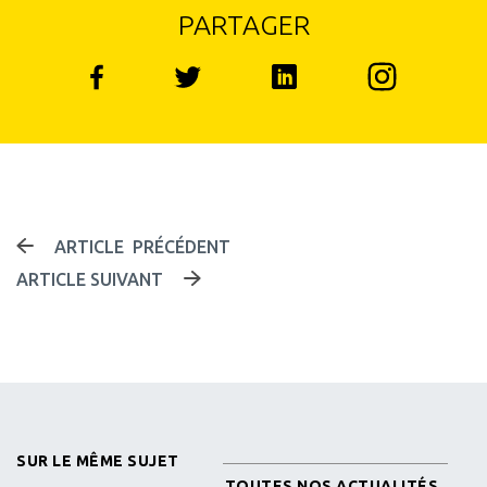
PARTAGER
Instagram
Facebook
Linked in
Twitter
NAVIGATION DES 
ARTICLE PRÉCÉDENT
ARTICLE SUIVANT
SUR LE MÊME SUJET
TOUTES NOS ACTUALITÉS