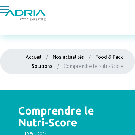
Leader en qualité et sécurité des aliments
Accueil
/
Nos actualités
/
Food & Pack
Solutions
/
Comprendre le Nutri-Score
Comprendre le
13 mars 2024
Nutri-Score
19 Fév 2024