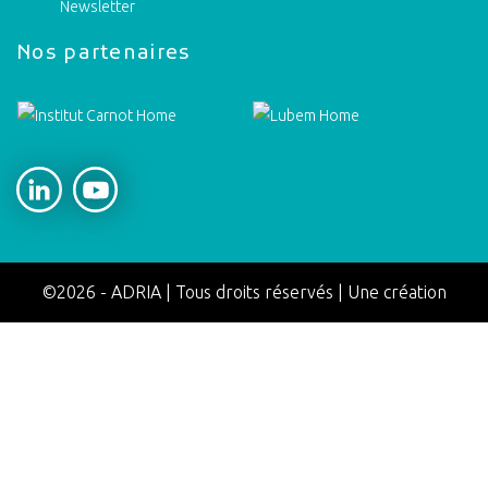
Newsletter
Nos partenaires
Adria social networks
©2026
-
ADRIA
|
Tous droits réservés
|
Une création
Appaloosa