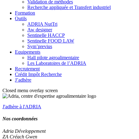
Validation de méthodes
Recherche appliquée et Transfert industriel
Formation
Outils
ADRIA NutTri
Aw designer
Sentinelle HACCP
Sentinelle FOOD LAW
Sym’previus
Equipements
Hall pilote agroalimentaire
Les Laboratoires de l’ADRIA
Recrutement
Crédit Impôt Recherche
J’adhère
Closed menu overlay screen
J'adhère à l'ADRIA
Nos coordonnées
Adria Développement
ZA Créach Gwen