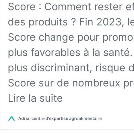
Score : Comment rester ef
des produits ? Fin 2023, l
Score change pour promou
plus favorables à la sant
plus discriminant, risque 
Score sur de nombreux p
from
Lire la suite
Replay
du
Webinaire
Adria, centre d'expertise agroalimentaire
Nutri-
Score