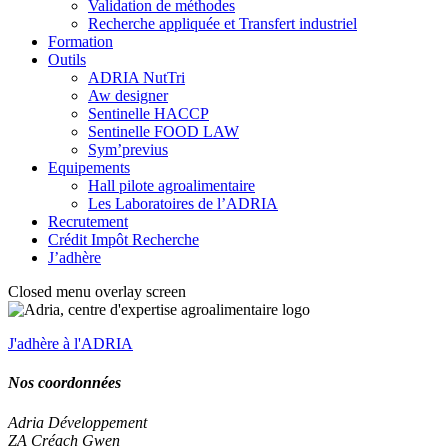
Validation de méthodes
Recherche appliquée et Transfert industriel
Formation
Outils
ADRIA NutTri
Aw designer
Sentinelle HACCP
Sentinelle FOOD LAW
Sym’previus
Equipements
Hall pilote agroalimentaire
Les Laboratoires de l’ADRIA
Recrutement
Crédit Impôt Recherche
J’adhère
Closed menu overlay screen
J'adhère à l'ADRIA
Nos coordonnées
Adria Développement
ZA Créach Gwen