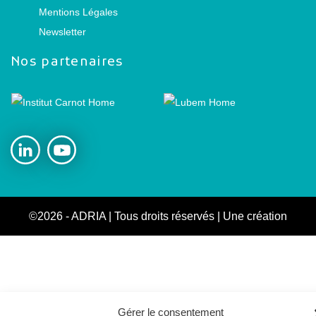
Mentions Légales
Newsletter
Nos partenaires
Adria social networks
©2026
-
ADRIA
|
Tous droits réservés
|
Une création
Appaloosa
Gérer le consentement