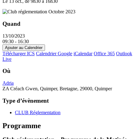
−
Le 13 oct.
,
de 9h30 à 16h30
Quand
13/10/2023
09:30 - 16:30
Ajouter au Calendrier
Télécharger ICS
Calendrier Google
iCalendar
Office 365
Outlook
Live
Où
Adria
ZA Créach Gwen, Quimper, Bretagne, 29000, Quimper
Type d’évènement
CLUB Réglementation
Programme