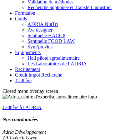
Validation de méthodes
Recherche appliquée et Transfert industriel
Formation
Outils
ADRIA NutTri
Aw designer
Sentinelle HACCP
Sentinelle FOOD LAW
Sym’previus
Equipements
Hall pilote agroalimentaire
Les Laboratoires de l’ADRIA
Recrutement
Crédit Impôt Recherche
J’adhère
Closed menu overlay screen
J'adhère à l'ADRIA
Nos coordonnées
Adria Développement
ZA Créach Gwen