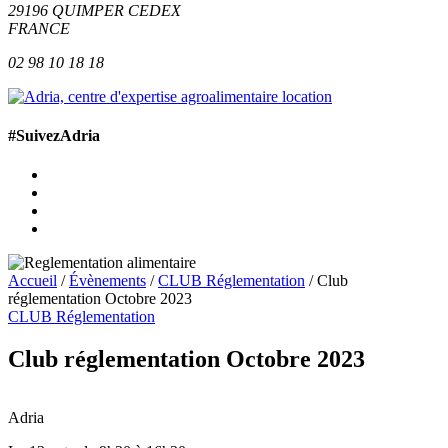
29196
QUIMPER
CEDEX
FRANCE
02 98 10 18 18
#SuivezAdria
Accueil
/
Évènements
/
CLUB Réglementation
/
Club
réglementation Octobre 2023
CLUB Réglementation
Club réglementation Octobre 2023
100 m
500 ft
Leaflet
| © OpenStreetMap contributors
+
Adria