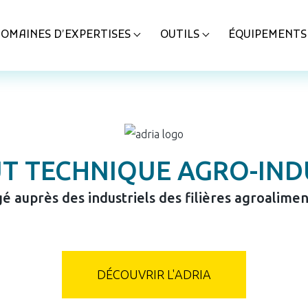
EN QUALITÉ ET SÉ
OMAINES D’EXPERTISES
OUTILS
ÉQUIPEMENTS
RDV M
LIRE LA SUITE
Régle
UT TECHNIQUE AGRO-IND
é auprès des industriels des filières agroalimen
DÉCOUVRIR L'ADRIA