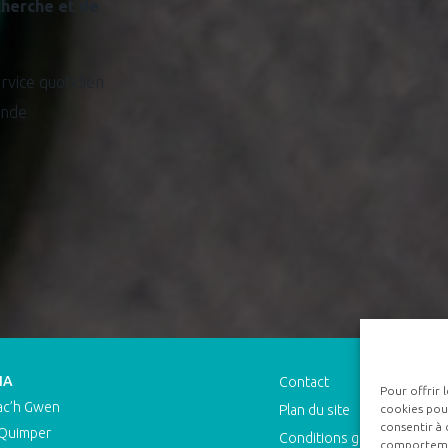
cherche et de
ervice quotidien
onde
IA
Contact
Pour offrir 
ac’h Gwen
cookies pour
Plan du site
consentir à 
Quimper
Conditions générales de v
comportement