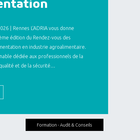
ntation
026 | Rennes L'ADRIA vous donne
ème édition du Rendez-vous des
entation en industrie agroalimentaire.
nable dédiée aux professionnels de la
qualité et de la sécurité…
Formation - Audit & Conseils