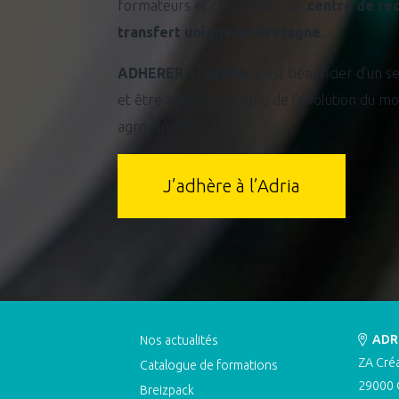
formateurs et chercheurs, un
centre de re
transfert unique en Bretagne
.
ADHERER
à l’
ADRIA
, c’est bénéficier d’un s
et être au premier rang de l’évolution du m
agroalimentaire !
J’adhère à l’Adria
ADR
Nos actualités
ZA Cré
Catalogue de formations
29000
Breizpack