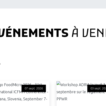
VÉNEMENTS
À VEN
A
07 sept. 2026
03 sept. 20