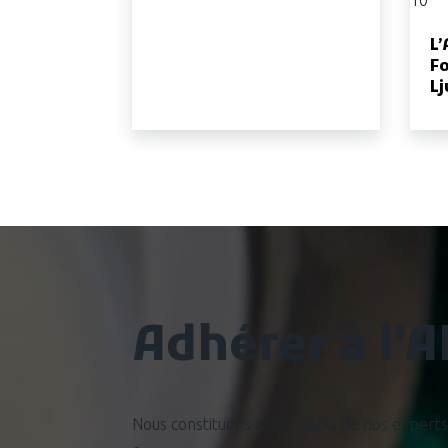
L’
Fo
Lj
Adhérer à l’
Nous constituons avec l’appui de nos experts