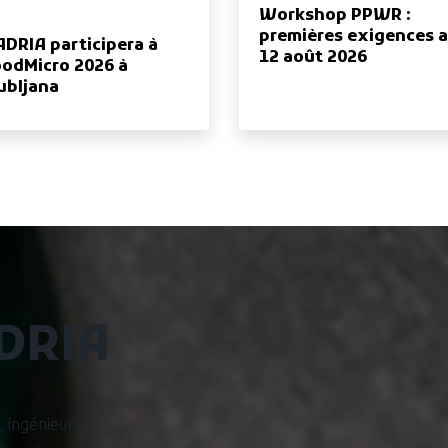
Workshop PPWR :
premières exigences 
ADRIA participera à
12 août 2026
odMicro 2026 à
ubljana
ADRIA
, ingénieurs,