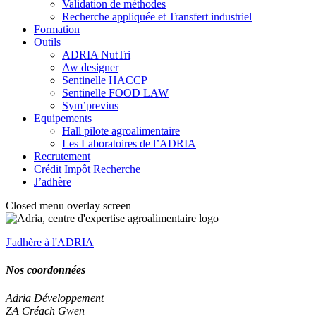
Validation de méthodes
Recherche appliquée et Transfert industriel
Formation
Outils
ADRIA NutTri
Aw designer
Sentinelle HACCP
Sentinelle FOOD LAW
Sym’previus
Equipements
Hall pilote agroalimentaire
Les Laboratoires de l’ADRIA
Recrutement
Crédit Impôt Recherche
J’adhère
Closed menu overlay screen
J'adhère à l'ADRIA
Nos coordonnées
Adria Développement
ZA Créach Gwen