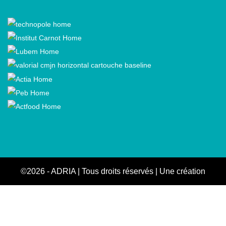
Adria social networks
©2026
-
ADRIA
|
Tous droits réservés
|
Une création
Appaloosa