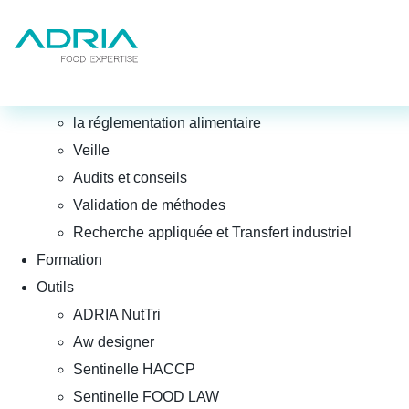
Qui sommes-nous ?
Leader en qualité et sécurité des aliments
Domaines d’expertise
Gestion & Maîtrise des risques microbiologiques
CONCEVOIR (R&D)
la réglementation alimentaire
Veille
Audits et conseils
Validation de méthodes
Recherche appliquée et Transfert industriel
Formation
Outils
ADRIA NutTri
Aw designer
Sentinelle HACCP
Sentinelle FOOD LAW