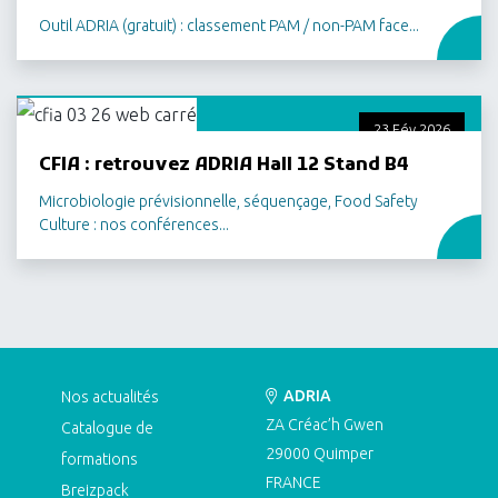
Outil ADRIA (gratuit) : classement PAM / non-PAM face...
23 Fév 2026
CFIA : retrouvez ADRIA Hall 12 Stand B4
Microbiologie prévisionnelle, séquençage, Food Safety
Culture : nos conférences...
ADRIA
Nos actualités
ZA Créac’h Gwen
Catalogue de
29000
Quimper
formations
FRANCE
Breizpack