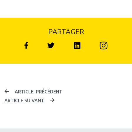
PARTAGER
Instagram
Facebook
Linked in
Twitter
NAVIGATION DES 
ARTICLE PRÉCÉDENT
ARTICLE SUIVANT