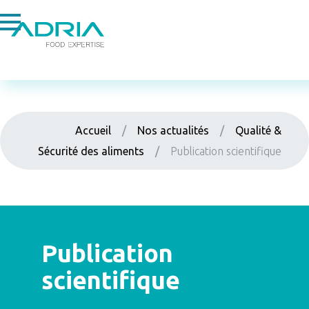
Leader en qualité et sécurité des aliments
Accueil
/
Nos actualités
/
Qualité &
Sécurité des aliments
/
Publication scientifique
Publication
27 juin 2024
scientifique