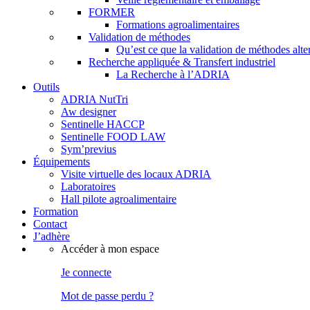
FORMER
Formations agroalimentaires
Validation de méthodes
Qu’est ce que la validation de méthodes alt
Recherche appliquée & Transfert industriel
La Recherche à l’ADRIA
Outils
ADRIA NutTri
Aw designer
Sentinelle HACCP
Sentinelle FOOD LAW
Sym’previus
Équipements
Visite virtuelle des locaux ADRIA
Laboratoires
Hall pilote agroalimentaire
Formation
Contact
J’adhère
Accéder à mon espace
Je connecte
Mot de passe perdu ?