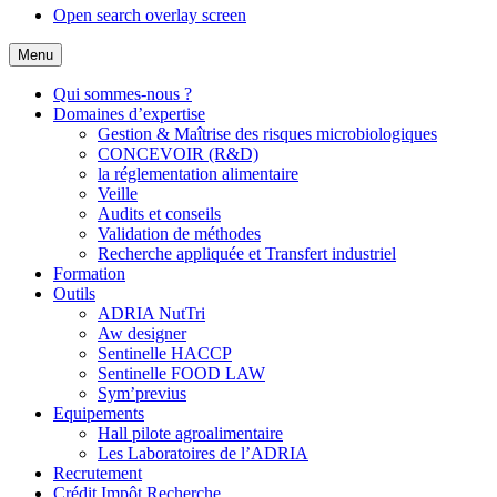
Open search overlay screen
Menu
Qui sommes-nous ?
Domaines d’expertise
Gestion & Maîtrise des risques microbiologiques
CONCEVOIR (R&D)
la réglementation alimentaire
Veille
Audits et conseils
Validation de méthodes
Recherche appliquée et Transfert industriel
Formation
Outils
ADRIA NutTri
Aw designer
Sentinelle HACCP
Sentinelle FOOD LAW
Sym’previus
Equipements
Hall pilote agroalimentaire
Les Laboratoires de l’ADRIA
Recrutement
Crédit Impôt Recherche