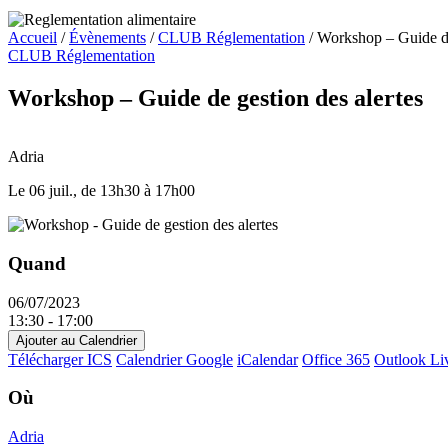
Accueil
/
Évènements
/
CLUB Réglementation
/
Workshop – Guide de
CLUB Réglementation
Workshop – Guide de gestion des alertes
100 m
500 ft
+
Adria
−
Le 06 juil.
,
de 13h30 à 17h00
Quand
06/07/2023
13:30 - 17:00
Ajouter au Calendrier
Télécharger ICS
Calendrier Google
iCalendar
Office 365
Outlook Li
Où
Adria