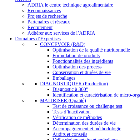
ADRIA le centre technique agroalimentaire
Reconnaissances
Projets de recherche
Partenaires et réseaux
Recrutement
Adhérer aux services de l’ADRIA
Domaines d’Expertises
CONCEVOIR (R&D)
Optimisation de la qualité nutritionnelle
Formulation de produits
Fonctionnalités des ingrédients
Optimisation des process
Conservation et durées de vie
Emballages
DIAGNOSTIQUER (Production)
Diagnostic à 360°
Identification et caractérisation de micro-or
MAITRISER (Qualité)
Test de croissance ou challenge test
Tests d’inactivation
Vérification de méthodes
Détermination des durées de vie
Accompagnement et méthodologie
Audits et conseils
Veille réglementaire et emballage