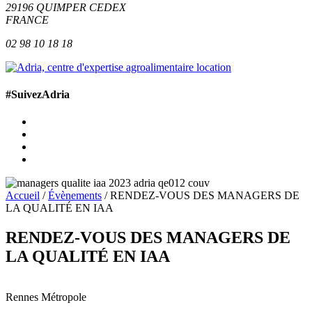
29196
QUIMPER
CEDEX
FRANCE
02 98 10 18 18
#SuivezAdria
Accueil
/
Évènements
/
RENDEZ-VOUS DES MANAGERS DE
LA QUALITÉ EN IAA
RENDEZ-VOUS DES MANAGERS DE
LA QUALITÉ EN IAA
100 m
500 ft
Leaflet
| © OpenStreetMap contributors
+
Rennes Métropole