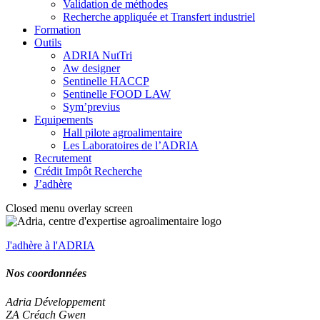
Validation de méthodes
Recherche appliquée et Transfert industriel
Formation
Outils
ADRIA NutTri
Aw designer
Sentinelle HACCP
Sentinelle FOOD LAW
Sym’previus
Equipements
Hall pilote agroalimentaire
Les Laboratoires de l’ADRIA
Recrutement
Crédit Impôt Recherche
J’adhère
Closed menu overlay screen
J'adhère à l'ADRIA
Nos coordonnées
Adria Développement
ZA Créach Gwen