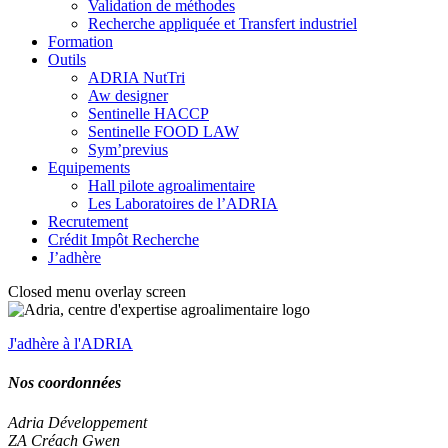
Validation de méthodes
Recherche appliquée et Transfert industriel
Formation
Outils
ADRIA NutTri
Aw designer
Sentinelle HACCP
Sentinelle FOOD LAW
Sym’previus
Equipements
Hall pilote agroalimentaire
Les Laboratoires de l’ADRIA
Recrutement
Crédit Impôt Recherche
J’adhère
Closed menu overlay screen
J'adhère à l'ADRIA
Nos coordonnées
Adria Développement
ZA Créach Gwen