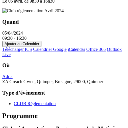
−
Le 05 avril
,
de 9h30 à 16h30
Quand
05/04/2024
09:30 - 16:30
Ajouter au Calendrier
Télécharger ICS
Calendrier Google
iCalendar
Office 365
Outlook
Live
Où
Adria
ZA Créach Gwen, Quimper, Bretagne, 29000, Quimper
Type d’évènement
CLUB Réglementation
Programme