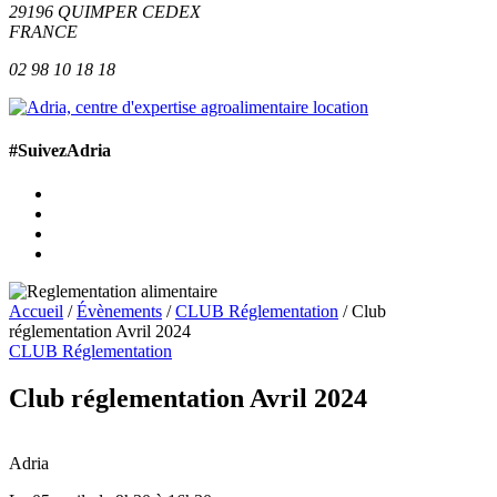
29196
QUIMPER
CEDEX
FRANCE
02 98 10 18 18
#SuivezAdria
Accueil
/
Évènements
/
CLUB Réglementation
/
Club
réglementation Avril 2024
CLUB Réglementation
Club réglementation Avril 2024
100 m
500 ft
Leaflet
| © OpenStreetMap contributors
+
Adria