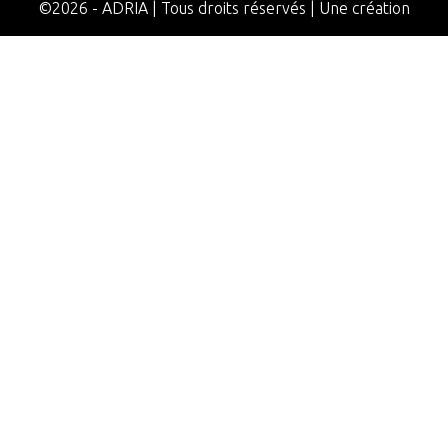
©2026
-
ADRIA
|
Tous droits réservés
|
Une création
Appaloosa