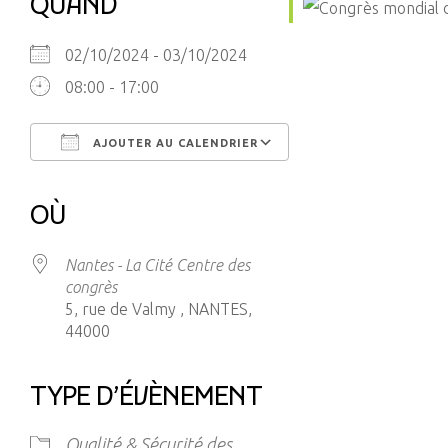
QUAND
02/10/2024 - 03/10/2024
08:00 - 17:00
AJOUTER AU CALENDRIER
Télécharger ICS
Calendrier Google
iCalendar
Office 365
Outlook Live
OÙ
Nantes - La Cité Centre des
congrès
5, rue de Valmy , NANTES,
44000
TYPE D’ÉVÈNEMENT
Qualité & Sécurité des