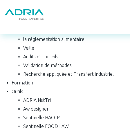
Qui sommes-nous ?
Leader en qualité et sécurité des aliments
Domaines d’expertise
Gestion & Maîtrise des risques microbiologiques
CONCEVOIR (R&D)
la réglementation alimentaire
Veille
Audits et conseils
Validation de méthodes
Recherche appliquée et Transfert industriel
Formation
Outils
ADRIA NutTri
Aw designer
Sentinelle HACCP
Sentinelle FOOD LAW