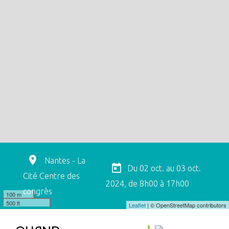
Nantes - La
Du
02 oct.
au
03 oct.
Cité Centre des
2024
,
de 8h00 à 17h00
congrès
100 m
500 ft
Leaflet
| © OpenStreetMap contributors