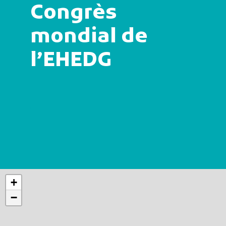
Congrès
mondial de
l’EHEDG
+
−