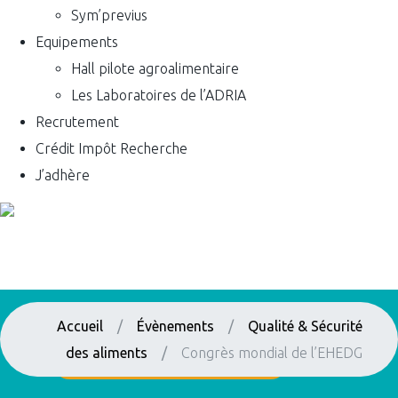
Sym’previus
Equipements
Hall pilote agroalimentaire
Les Laboratoires de l’ADRIA
Recrutement
Crédit Impôt Recherche
J’adhère
Accueil
/
Évènements
/
Qualité & Sécurité
des aliments
/
Congrès mondial de l’EHEDG
Qualité & Sécurité des aliments