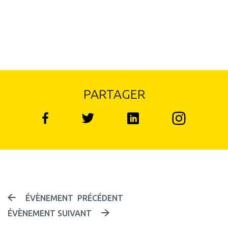
PARTAGER
Instagram
Facebook
Linked in
Twitter
NAVIGATION DES 
ÉVÈNEMENT PRÉCÉDENT
ÉVÈNEMENT SUIVANT