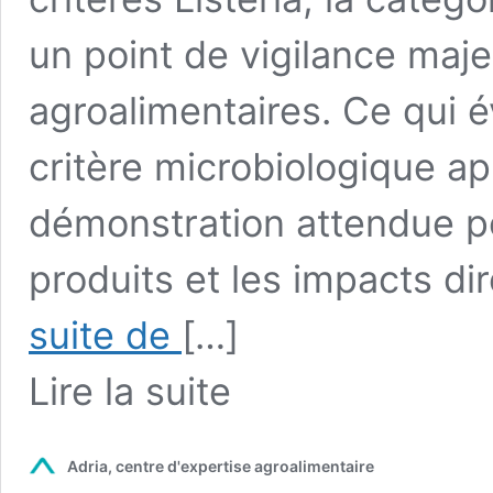
un point de vigilance maje
agroalimentaires. Ce qui é
critère microbiologique ap
démonstration attendue pou
produits et les impacts di
Nouveaux
suite de
[…]
critères
Listeria
from
Lire la suite
2026
Nouveaux
pour
critères
les
Listeria
PAM
Adria, centre d'expertise agroalimentaire
2026
pour