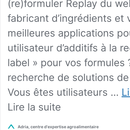
(re)formuler Replay du we
fabricant d’ingrédients et 
meilleures applications p
utilisateur d’additifs à la 
label » pour vos formules 
recherche de solutions de 
Vous êtes utilisateurs …
L
from
Lire la suite
Propriétés
fonctionnelles
des
Adria, centre d'expertise agroalimentaire
ingrédients