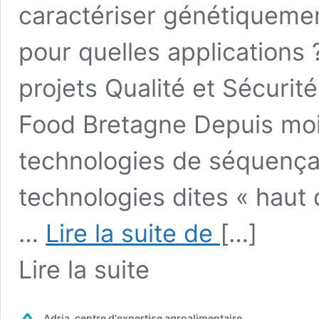
caractériser génétiqueme
pour quelles applications 
projets Qualité et Sécuri
Food Bretagne Depuis moi
technologies de séquençag
technologies dites « haut
Le
…
Lire la suite de
[…]
séquençage
dans
from
Lire la suite
les
Le
filières
séquençage
agri-
dans
agro.
Adria, centre d'expertise agroalimentaire
les