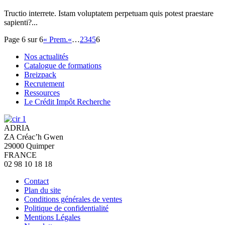
Tructio interrete. Istam voluptatem perpetuam quis potest praestare
sapienti?...
Page 6 sur 6
« Prem.
«
…
2
3
4
5
6
Nos actualités
Catalogue de formations
Breizpack
Recrutement
Ressources
Le Crédit Impôt Recherche
ADRIA
ZA Créac’h Gwen
29000
Quimper
FRANCE
02 98 10 18 18
Contact
Plan du site
Conditions générales de ventes
Politique de confidentialité
Mentions Légales